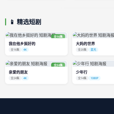
📱 精选短剧
全16集
我在他乡挺好的
大妈的世界
全16集
4K
全20集
蓝光
全24集
亲爱的朋友
少年行
全24集
4K
全14集
1080P