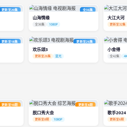
更新至20集
全36集
山海情缘
大江大河
全36集
1080P
更新至32集
更新至18集
更新至26集
欢乐颂3
小舍得
更新至26集
蓝光
全42集
4
更新至10期
更新至8期
脱口秀大会
歌手2024
更新至8期
1080P
更新至6期