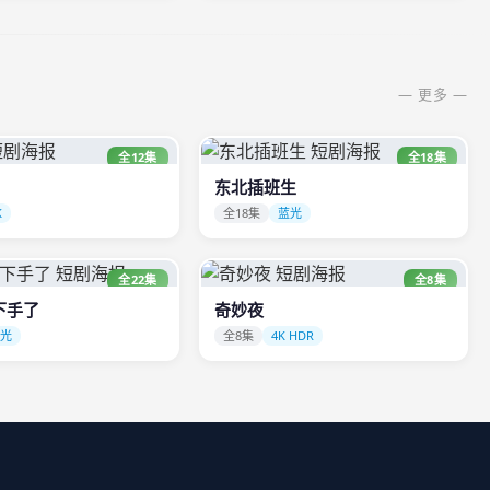
— 更多 —
全12集
全18集
东北插班生
K
全18集
蓝光
全22集
全8集
下手了
奇妙夜
蓝光
全8集
4K HDR