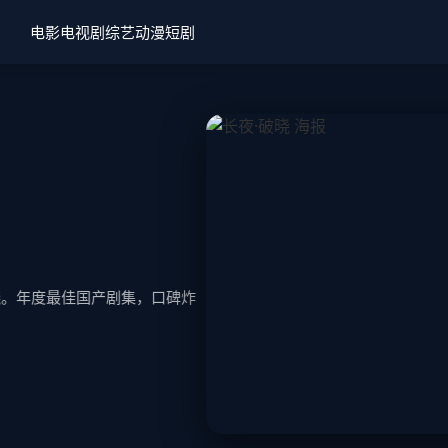
电影
电视剧
综艺
动漫
短剧
。年度最佳国产剧集，口碑炸