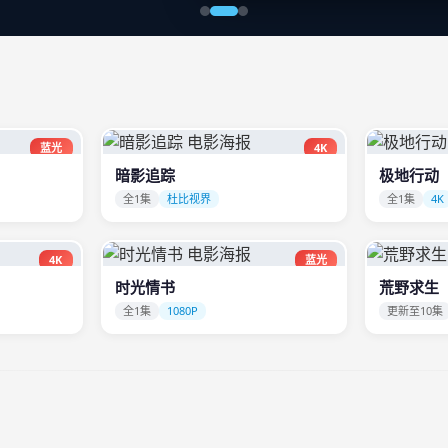
蓝光
4K
暗影追踪
极地行动
全1集
杜比视界
全1集
4K
4K
蓝光
时光情书
荒野求生
全1集
1080P
更新至10集