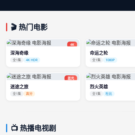
🎬 热门电影
4K
深海奇缘
命运之轮
全1集
4K HDR
全1集
1080P
蓝光
迷途之旅
烈火英雄
全1集
高分
全1集
杜比
📺 热播电视剧