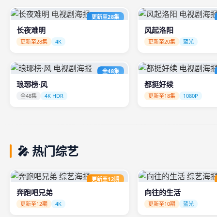
更新至28集
长夜难明
风起洛阳
更新至28集
4K
更新至20集
蓝光
全48集
琅琊榜·风
都挺好续
全48集
4K HDR
更新至18集
1080P
🎤 热门综艺
更新至12期
奔跑吧兄弟
向往的生活
更新至12期
4K
更新至10期
蓝光